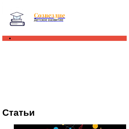
Menu
Созвездие
Детское развитие
Search
for
Статьи