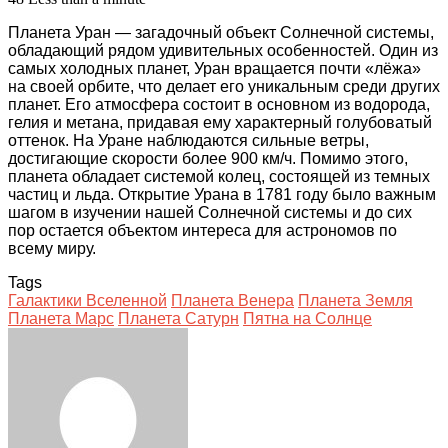
Планета Уран — загадочный объект Солнечной системы,
обладающий рядом удивительных особенностей. Один из
самых холодных планет, Уран вращается почти «лёжа»
на своей орбите, что делает его уникальным среди других
планет. Его атмосфера состоит в основном из водорода,
гелия и метана, придавая ему характерный голубоватый
оттенок. На Уране наблюдаются сильные ветры,
достигающие скорости более 900 км/ч. Помимо этого,
планета обладает системой колец, состоящей из темных
частиц и льда. Открытие Урана в 1781 году было важным
шагом в изучении нашей Солнечной системы и до сих
пор остается объектом интереса для астрономов по
всему миру.
Tags
Галактики Вселенной
Планета Венера
Планета Земля
Планета Марс
Планета Сатурн
Пятна на Солнце
Facebook
Twitter
LinkedIn
Tumblr
Pinterest
Reddit
VKontakte
Odnoklassniki
Skype
WhatsApp
Telegram
Viber
Share
Print
via
Email