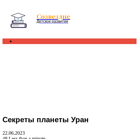
Menu
Созвездие
Детское развитие
Search
for
Секреты планеты Уран
22.06.2023
48
Less than a minute