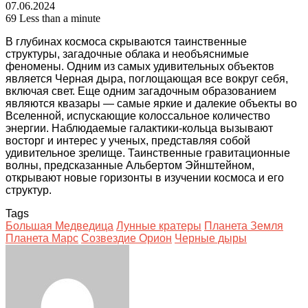
07.06.2024
69
Less than a minute
В глубинах космоса скрываются таинственные
структуры, загадочные облака и необъяснимые
феномены. Одним из самых удивительных объектов
является Черная дыра, поглощающая все вокруг себя,
включая свет. Еще одним загадочным образованием
являются квазары — самые яркие и далекие объекты во
Вселенной, испускающие колоссальное количество
энергии. Наблюдаемые галактики-кольца вызывают
восторг и интерес у ученых, представляя собой
удивительное зрелище. Таинственные гравитационные
волны, предсказанные Альбертом Эйнштейном,
открывают новые горизонты в изучении космоса и его
структур.
Tags
Большая Медведица
Лунные кратеры
Планета Земля
Планета Марс
Созвездие Орион
Черные дыры
Facebook
Twitter
LinkedIn
Tumblr
Pinterest
Reddit
VKontakte
Odnoklassniki
Skype
WhatsApp
Telegram
Viber
Share
Print
via
Email