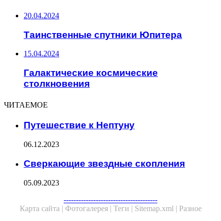
20.04.2024
Таинственные спутники Юпитера
15.04.2024
Галактические космические
столкновения
ЧИТАЕМОЕ
Путешествие к Нептуну
06.12.2023
Сверкающие звездные скопления
05.09.2023
Facebook
Twitter
WhatsApp
Telegram
--------------------------------------
Карта сайта |
Фотогалерея |
Теги |
Sitemap.xml |
Разное