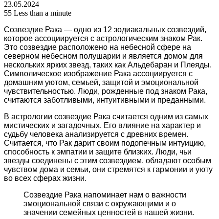
23.05.2024
55
Less than a minute
Созвездие Рака — одно из 12 зодиакальных созвездий,
которое ассоциируется с астрологическим знаком Рак.
Это созвездие расположено на небесной сфере на
северном небесном полушарии и является домом для
нескольких ярких звезд, таких как Альдебаран и Плеяды.
Символическое изображение Рака ассоциируется с
домашним уютом, семьей, защитой и эмоциональной
чувствительностью. Люди, рожденные под знаком Рака,
считаются заботливыми, интуитивными и преданными.
В астрологии созвездие Рака считается одним из самых
мистических и загадочных. Его влияние на характер и
судьбу человека анализируется с древних времен.
Считается, что Рак дарит своим подопечным интуицию,
способность к эмпатии и защите близких. Люди, чьи
звезды соединены с этим созвездием, обладают особым
чувством дома и семьи, они стремятся к гармонии и уюту
во всех сферах жизни.
Созвездие Рака напоминает нам о важности
эмоциональной связи с окружающими и о
значении семейных ценностей в нашей жизни.