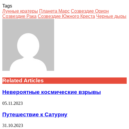
Tags
Лунные кратеры
Планета Марс
Созвездие Орион
Созвездие Рака
Созвездие Южного Креста
Черные дыры
Facebook
Twitter
LinkedIn
Tumblr
Pinterest
Reddit
VKontakte
Odnoklassniki
Skype
WhatsApp
Telegram
Viber
Share
Print
via
Email
Related Articles
Невероятные космические взрывы
05.11.2023
Путешествие к Сатурну
31.10.2023