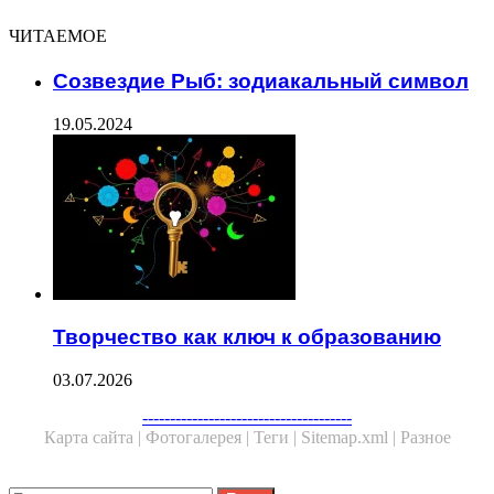
ЧИТАЕМОЕ
Созвездие Рыб: зодиакальный символ
19.05.2024
Творчество как ключ к образованию
03.07.2026
Facebook
Twitter
WhatsApp
Telegram
--------------------------------------
Карта сайта |
Фотогалерея |
Теги |
Sitemap.xml |
Разное