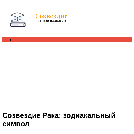
Menu
Созвездие
Детское развитие
Search
for
Созвездие Рака: зодиакальный
символ