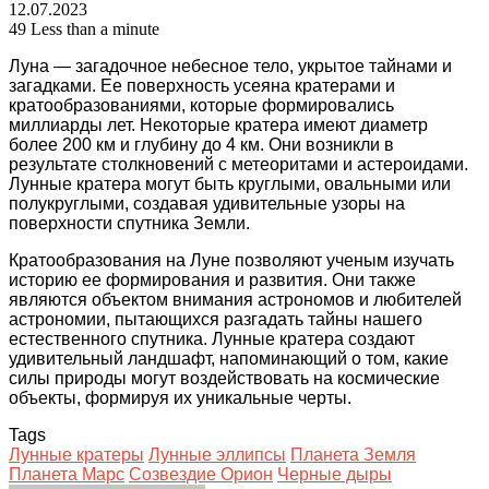
12.07.2023
49
Less than a minute
Луна — загадочное небесное тело, укрытое тайнами и
загадками. Ее поверхность усеяна кратерами и
кратообразованиями, которые формировались
миллиарды лет. Некоторые кратера имеют диаметр
более 200 км и глубину до 4 км. Они возникли в
результате столкновений с метеоритами и астероидами.
Лунные кратера могут быть круглыми, овальными или
полукруглыми, создавая удивительные узоры на
поверхности спутника Земли.
Кратообразования на Луне позволяют ученым изучать
историю ее формирования и развития. Они также
являются объектом внимания астрономов и любителей
астрономии, пытающихся разгадать тайны нашего
естественного спутника. Лунные кратера создают
удивительный ландшафт, напоминающий о том, какие
силы природы могут воздействовать на космические
объекты, формируя их уникальные черты.
Tags
Лунные кратеры
Лунные эллипсы
Планета Земля
Планета Марс
Созвездие Орион
Черные дыры