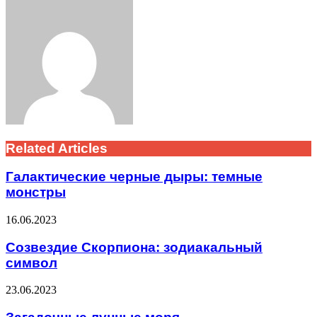
Facebook
Twitter
LinkedIn
Tumblr
Pinterest
Reddit
VKontakte
Odnoklassniki
Skype
WhatsApp
Telegram
Viber
Share
Print
via
Email
Related Articles
Галактические черные дыры: темные
монстры
16.06.2023
Созвездие Скорпиона: зодиакальный
символ
23.06.2023